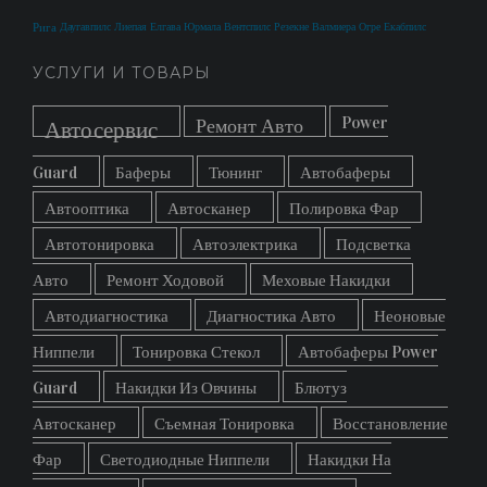
Рига
Даугавпилс
Лиепая
Елгава
Юрмала
Вентспилс
Резекне
Валмиера
Огре
Екабпилс
УСЛУГИ И ТОВАРЫ
Power
Ремонт Авто
Автосервис
Guard
Баферы
Тюнинг
Автобаферы
Автооптика
Автосканер
Полировка Фар
Автотонировка
Автоэлектрика
Подсветка
Авто
Ремонт Ходовой
Меховые Накидки
Автодиагностика
Диагностика Авто
Неоновые
Ниппели
Тонировка Стекол
Автобаферы Power
Guard
Накидки Из Овчины
Блютуз
Автосканер
Съемная Тонировка
Восстановление
Фар
Светодиодные Ниппели
Накидки На