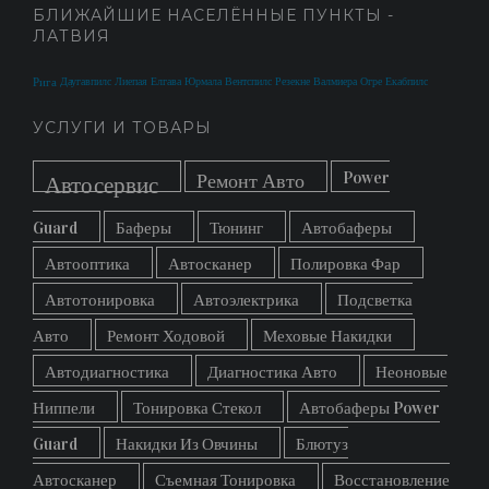
БЛИЖАЙШИЕ НАСЕЛЁННЫЕ ПУНКТЫ -
ЛАТВИЯ
Рига
Даугавпилс
Лиепая
Елгава
Юрмала
Вентспилс
Резекне
Валмиера
Огре
Екабпилс
УСЛУГИ И ТОВАРЫ
Power
Ремонт Авто
Автосервис
Guard
Баферы
Тюнинг
Автобаферы
Автооптика
Автосканер
Полировка Фар
Автотонировка
Автоэлектрика
Подсветка
Авто
Ремонт Ходовой
Меховые Накидки
Автодиагностика
Диагностика Авто
Неоновые
Ниппели
Тонировка Стекол
Автобаферы Power
Guard
Накидки Из Овчины
Блютуз
Автосканер
Съемная Тонировка
Восстановление