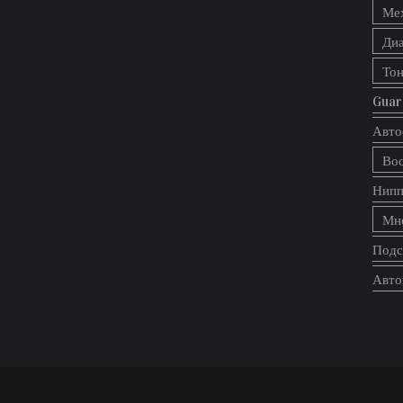
Ме
Диа
Тон
Guar
Авто
Вос
Нипп
Мно
Подс
Авто