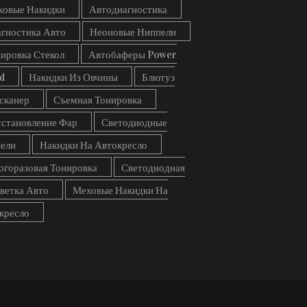
ховые Накидки
Автодиагностика
гностика Авто
Неоновые Ниппели
ировка Стекол
Автобаферы Power
d
Накидки Из Овчины
Блютуз
сканер
Съемная Тонировка
становление Фар
Светодиодные
ели
Накидки На Автокресло
горазовая Тонировка
Светодиодная
ветка Авто
Меховые Накидки На
кресло