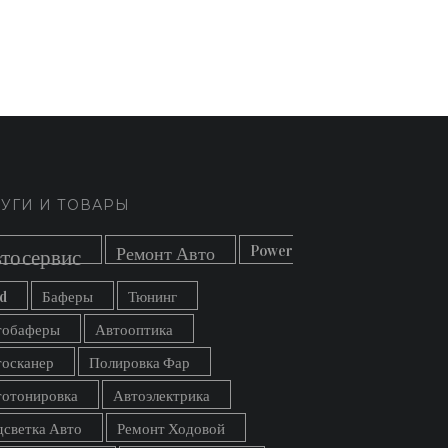
УГИ И ТОВАРЫ
Power
Ремонт Авто
тосервис
d
Баферы
Тюнинг
тобаферы
Автооптика
тосканер
Полировка Фар
тотонировка
Автоэлектрика
светка Авто
Ремонт Ходовой