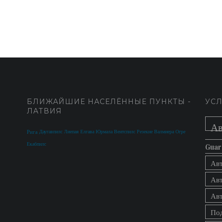
БЛИЖАЙШИЕ НАСЕЛЁННЫЕ ПУНКТЫ -
УСЛ
ЛАТВИЯ
Ав
Рига
Даугавпилс
Лиепая
Елгава
Юрмала
Вентспилс
Резекне
Валмиера
Огре
Екабпилс
Guar
Ав
Ав
Ав
Под