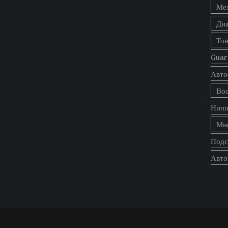
Ме
Диа
Тон
Guar
Авто
Вос
Нипп
Мно
Подс
Авто