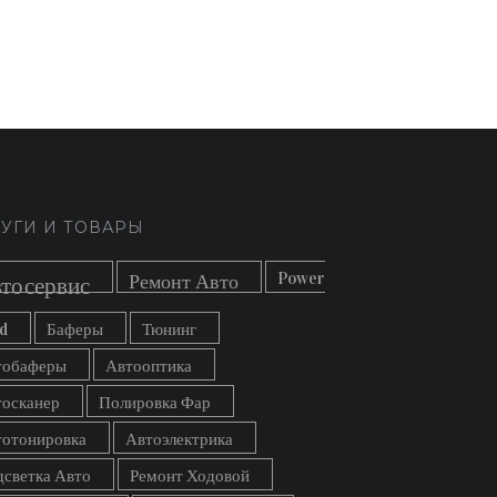
УГИ И ТОВАРЫ
Power
Ремонт Авто
тосервис
d
Баферы
Тюнинг
тобаферы
Автооптика
тосканер
Полировка Фар
тотонировка
Автоэлектрика
светка Авто
Ремонт Ходовой