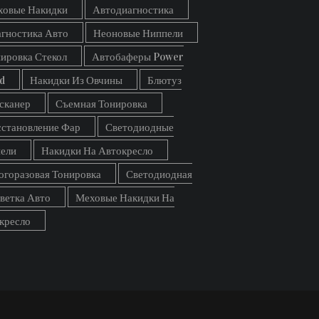
ховые Накидки
Автодиагностика
гностика Авто
Неоновые Ниппели
ировка Стекол
Автобаферы Power
d
Накидки Из Овчины
Блютуз
сканер
Съемная Тонировка
становление Фар
Светодиодные
ели
Накидки На Автокресло
горазовая Тонировка
Светодиодная
ветка Авто
Меховые Накидки На
кресло