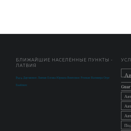
БЛИЖАЙШИЕ НАСЕЛЁННЫЕ ПУНКТЫ -
УСЛ
ЛАТВИЯ
Ав
Рига
Даугавпилс
Лиепая
Елгава
Юрмала
Вентспилс
Резекне
Валмиера
Огре
Екабпилс
Guar
Ав
Ав
Ав
Под